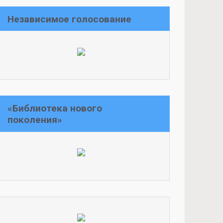
Независимое голосование
«Библиотека нового
поколения»