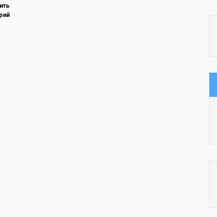
ить
рий