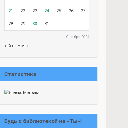
21
22
23
24
25
26
27
28
29
30
31
Октябрь 2024
« Сен
Ноя »
Статистика
Будь с библиотекой на «Ты»!