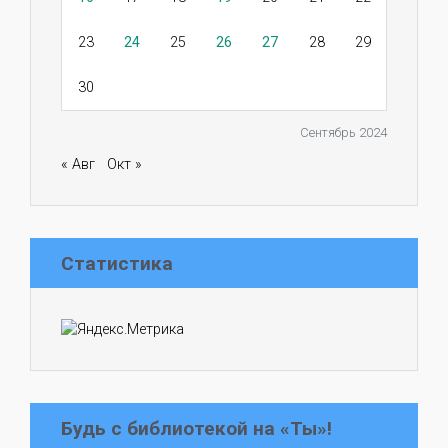
23
24
25
26
27
28
29
30
Сентябрь 2024
« Авг
Окт »
Статистика
Будь с библиотекой на «Ты»!