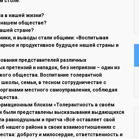
м столе:
а в нашей жизни?
в нашем обществе?
нашей стране?
ники, и выводы стали общими: «Воспитывая
ирное и продуктивное будущее нашей страны и
ования представителей различных
х претензий и нападок, без неприязни – один из
кого общества. Воспитание толерантной
, школы, семьи, в тесном сотрудничестве с
органами местного самоуправления, соблюдая
щества.
ормационным блоком «Толерантность в своём
ром были представлены высказывания выдающихся
ла равнодушным и притча «Всё оставляет свой
жб нашего района в своих взаимоотношениях с
ства: доброту и милосердие, ответственность и