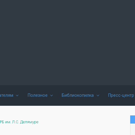
ателям
Полезное
Библиокопилка
Пресс-центр
РБ им. Л.С. Делямуре