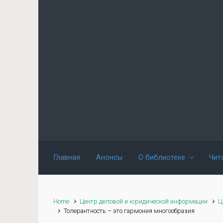
Skip to main content
Главная
Анонсы
О библиотеке
Чит
Home
Центр деловой и юридической информации
Ц
Толерантность – это гармония многообразия