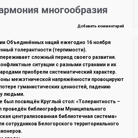
гармония многообразия
Добавить комментарий
ции Объединённых наций ежегодно 16 ноября
ный толерантности (терпимости).
переживает сложный период своего развития.
Конфл
иктные ситуации с разными странами и их
ародами приобрели систематический характер.
Зоны межэтнической напряжённости провоцируют
 потере гуманистических ценностей, падению
у людьми.
 был посвящён Круглый стол: «Толерантность –
ыл проведён библиографом Муниципального
ская централизованная библиотечная система»
для сотрудников Белогорского территориального
сионеров.