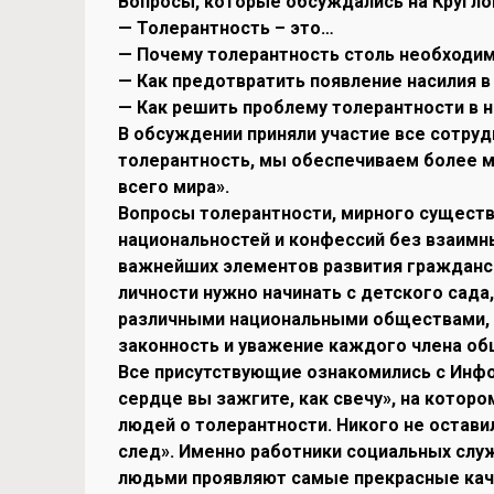
Вопросы, которые обсуждались на Кругло
— Толерантность – это…
— Почему толерантность столь необходим
— Как предотвратить появление насилия 
— Как решить проблему толерантности в 
В обсуждении приняли участие все сотруд
толерантность, мы обеспечиваем более м
всего мира».
Вопросы толерантности, мирного существ
национальностей и конфессий без взаимны
важнейших элементов развития гражданс
личности нужно начинать с детского сада
различными национальными обществами, 
законность и уважение каждого члена об
Все присутствующие ознакомились с Инф
сердце вы зажгите, как свечу», на кото
людей о толерантности. Никого не остави
след». Именно работники социальных слу
людьми проявляют самые прекрасные каче