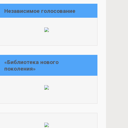
Независимое голосование
«Библиотека нового
поколения»