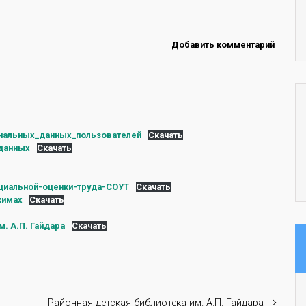
Добавить комментарий
нальных_данных_пользователей
Скачать
данных
Скачать
циальной-оценки-труда-СОУТ
Скачать
жимах
Скачать
. А.П. Гайдара
Скачать
Районная детская библиотека им. А.П. Гайдара