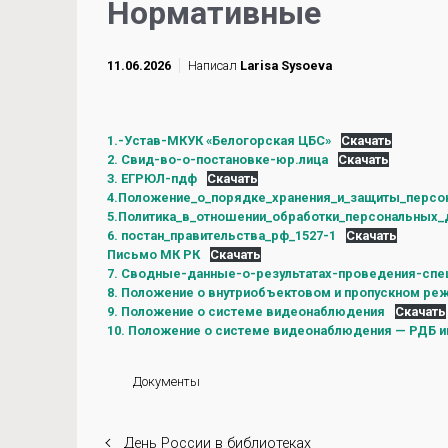
Нормативные
11.06.2026
Написал
Larisa Sysoeva
1.-Устав-МКУК «Белогорская ЦБС»
Скачать
2. Свид-во-о-постановке-юр.лица
Скачать
3. ЕГРЮЛ-пдф
Скачать
4.Положение_о_порядке_хранения_и_защиты_персо
5.Политика_в_отношении_обработки_персональных_
6. постан_правительства_рф_1527-1
Скачать
Письмо МК РК
Скачать
7. Сводные-данные-о-результатах-проведения-спе
8. Положение о внутриобъектовом и пропускном ре
9. Положение о системе видеонаблюдения
Скачать
10. Положение о системе видеонаблюдения — РДБ им
Документы
День России в библиотеках