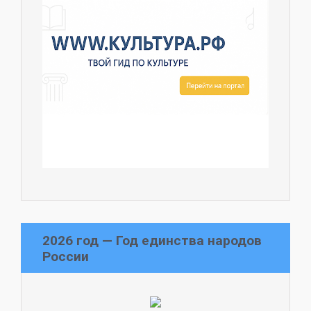
2026 год — Год единства народов
России