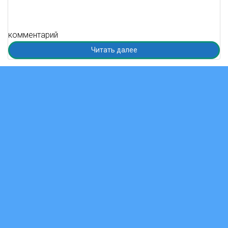
комментарий
Читать далее
Версия для слабовидящих
WWW.КУЛЬТУРА.РФ
твой гид по культуре