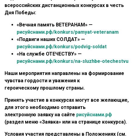
всероссийских дистанционных конкурсах в честь
Дня Победы:
«Вечная память ВЕТЕРАНАМ» —
рисуйснами.рф/konkurs/pamyat-veteranam
«Подвиги наших СОЛДАТ» —
рисуйснами.рф/konkurs/podvig-soldat
«На службе ОТЕЧЕСТВУ» —
рисуйснами.рф/konkurs/na-sluzhbe-otechestvu
Наши мероприятия направлены на формирование
чувства гордости и уважения к
героическому прошлому страны.
Принять участие в конкурсах могут все желающие,
для этого необходимо отправить
электронную заявку на сайте
рисуйснами.рф
(раздел меню «Заявка» или на странице конкурса).
Условия участия представлены в Положениях (см.