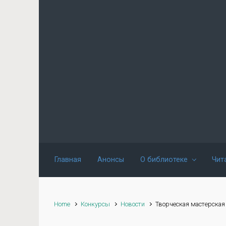
Skip to main content
Главная
Анонсы
О библиотеке
Чит
Home
Конкурсы
Новости
Творческая мастерская