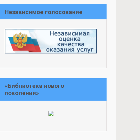
Независимое голосование
«Библиотека нового
поколения»