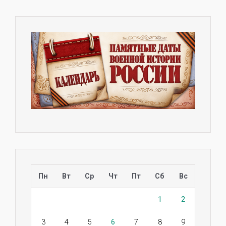
Пн
Вт
Ср
Чт
Пт
Сб
Вс
1
2
3
4
5
6
7
8
9