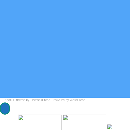
Будь с библиотекой на «Ты»!
Войти
Лента записей
Лента комментариев
WordPress.org
Мы на карте
EndruS
theme by Theme4Press - Powered by
WordPress