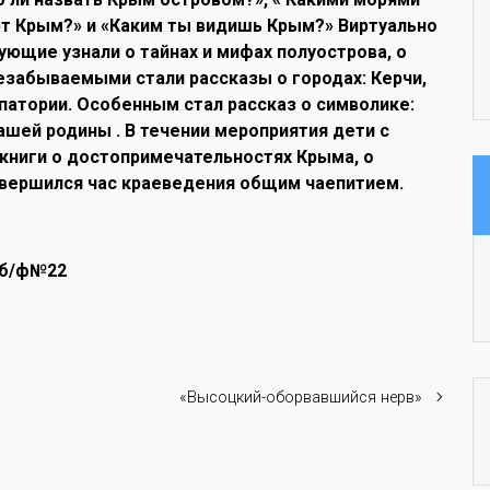
ют Крым?» и «Каким ты видишь Крым?» Виртуально
ющие узнали о тайнах и мифах полуострова, о
езабываемыми стали рассказы о городах: Керчи,
впатории. Особенным стал рассказ о символике:
ашей родины . В течении мероприятия дети с
книги о достопримечательностях Крыма, о
авершился час краеведения общим чаепитием.
 б/ф№22
«Высоцкий-оборвавшийся нерв»