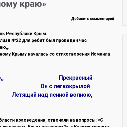
ному краю»
Добавить комментарий
нь Республики Крым.
лиал №22 для ребят был проведен час
ю,,.
ному Крыму началась со стихотворения Исмаила
ный остров,, Прекрасный
ым, Он с легкокрылой
Летящий над пенной волною,
бласти краеведения, отвечали на вопросы: «С
 ли назвать Крым островом?», « Какими морями