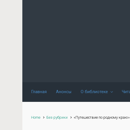
Skip to main content
Главная
Анонсы
О библиотеке
Чит
Home
Без рубрики
«Путешествие по родному краю»