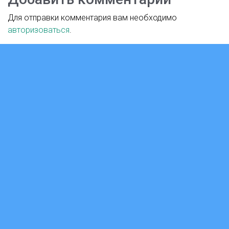
Для отправки комментария вам необходимо
авторизоваться
.
Версия для слабовидящих
WWW.КУЛЬТУРА.РФ
твой гид по культуре
2026 год — Год единства народов