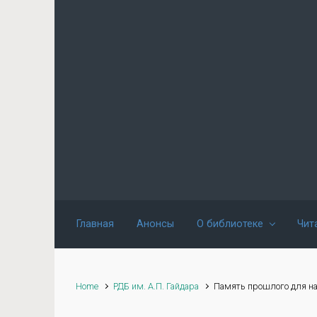
Skip to main content
Главная
Анонсы
О библиотеке
Чит
Home
РДБ им. А.П. Гайдара
Память прошлого для на