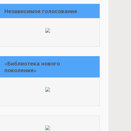
Независимое голосование
«Библиотека нового
поколения»