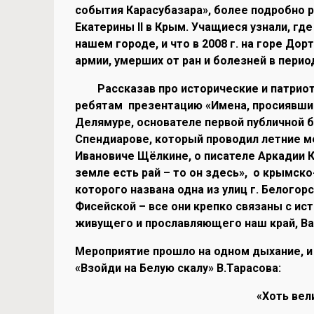
события Карасубазара», более подробно 
Екатерины II в Крым. Учащиеся узнали, гд
нашем городе, и что в 2008 г. на горе До
армии, умерших от ран и болезней в пе
рио
Рассказав про исторические и патриот
ребятам презентацию «Имена, просиявшие
Делямуре, основателе первой публичной 
Спендиарове, который проводил летние м
Ивановиче Щёлкине, о писателе Аркадии К
земле есть рай – то он здесь», о крымско
которого названа одна из улиц г. Белогорс
Фисейской – все они крепко связаны с ис
живущего и прославляющего наш край, Ва
Мероприятие прошло на одном дыхание, и
«Взойди на Белую скалу» В.Тарасова:
«Хоть вел