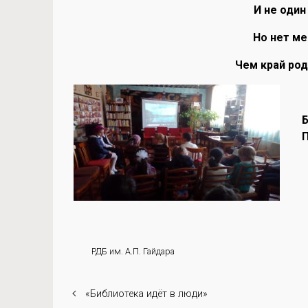
И не один
Но нет ме
Чем край род
Б
П
РДБ им. А.П. Гайдара
«Библиотека идёт в люди»