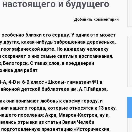
 настоящего и будущего
Добавить комментарий
 особенно близки его сердцу. У одних это может
 у других, какая-нибудь заброшенная деревенька,
 географической карте. Но каждому человеку
н сохраняет о них самые светлые воспоминания.
 Белогорск. С таких слов, в преддверии
роника для ребят
-А, 4-В и 6-В класс «Школы- гимназии»№1 в
айонной детской библиотеке им. А.П.Гайдара.
 они понимают любовь к своему городу, и
нии нашего города, которые относятся к 13 веку.
ашего поселения: Акра, Маврон-Кастрон, ну и,
вались отрывки из статьи Эвлия Челеби
ев подготовленную презентацию «Исторические