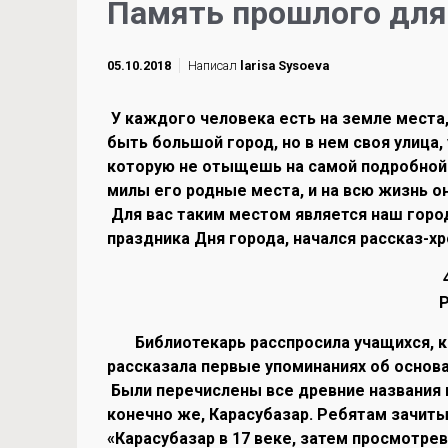
Память прошлого для
05.10.2018
Написал
larisa Sysoeva
У каждого человека есть на земле места,
быть большой город, но в нем своя улица,
которую не отыщешь на самой подробной
милы его родные места, и на всю жизнь о
Для вас таким местом является наш город
праздника Дня города, начался рассказ-х
4
Р
Библиотекарь расспросила учащихся, как
рассказала первые упоминаниях об основа
Были перечислены все древние названия н
конечно же, Карасубазар. Ребятам зачиты
«Карасубазар в 17 веке, затем просмотр