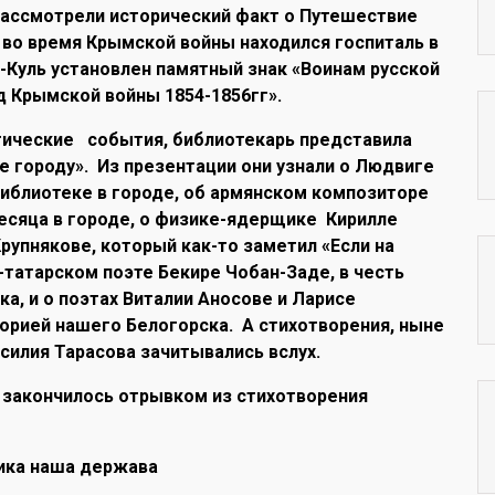
рассмотрели исторический факт о Путешествие
е во время Крымской войны находился госпиталь в
рт-Куль установлен памятный знак «Воинам русской
д Крымской войны 1854-1856гг».
ические события, библиотекарь представила
 городу». Из презентации они узнали о Людвиге
библиотеке в городе, об армянском композиторе
есяца в городе, о физике-ядерщике Кирилле
рупнякове, который как-то заметил «Если на
-татарском поэте Бекире Чобан-Заде, в честь
ка, и о поэтах Виталии Аносове и Ларисе
торией нашего Белогорска. А стихотворения, ныне
силия Тарасова зачитывались вслух.
 закончилось отрывком из стихотворения
ика наша держава