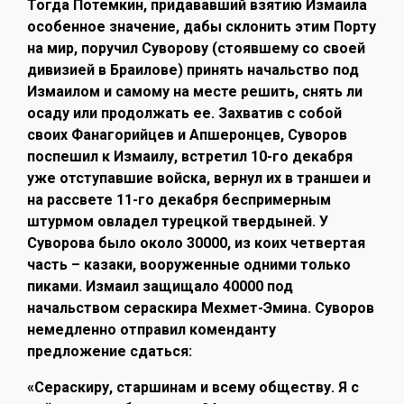
Тогда Потемкин, придававший взятию Измаила
особенное значение, дабы склонить этим Порту
на мир, поручил Суворову (стоявшему со своей
дивизией в Браилове) принять начальство под
Измаилом и самому на месте решить, снять ли
осаду или продолжать ее. Захватив с собой
своих Фанагорийцев и Апшеронцев, Суворов
поспешил к Измаилу, встретил 10-го декабря
уже отступавшие войска, вернул их в траншеи и
на рассвете 11-го декабря беспримерным
штурмом овладел турецкой твердыней. У
Суворова было около 30000, из коих четвертая
часть – казаки, вооруженные одними только
пиками. Измаил защищало 40000 под
начальством сераскира Мехмет-Эмина. Суворов
немедленно отправил коменданту
предложение сдаться:
«Сераскиру, старшинам и всему обществу. Я с