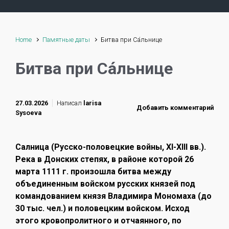
Home
Памятные даты
Битва при Са́льнице
Битва при Са́льнице
27.03.2026
Написал
larisa
Добавить комментарий
Sysoeva
Салница (Русско-половецкие войны, XI-XIII вв.).
Река в Донских степях, в районе которой 26
марта 1111 г. произошла битва между
объединенным войском русских князей под
командованием князя Владимира Мономаха (до
30 тыс. чел.) и половецким войском. Исход
этого кровопролитного и отчаянного, по