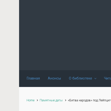
Skip to main content
Главная
Анонсы
О библиотеке
Чит
Home
Памятные даты
«Битва народов» под Лейпци