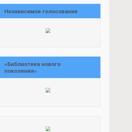
Независимое голосование
«Библиотека нового
поколения»