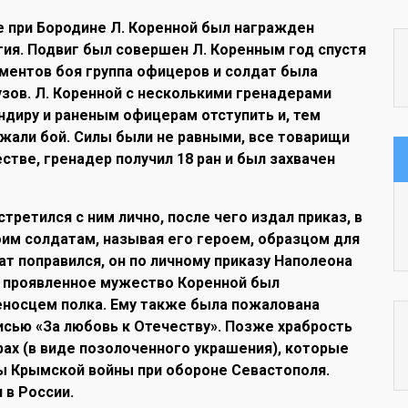
ве при Бородине Л. Коренной был награжден
гия. Подвиг был совершен Л. Коренным год спустя
оментов боя группа офицеров и солдат была
ов. Л. Коренной с несколькими гренадерами
диру и раненым офицерам отступить и, тем
лжали бой. Силы были не равными, все товарищи
стве, гренадер получил 18 ран и был захвачен
стретился с ним лично, после чего издал приказ, в
оим солдатам, называя его героем, образцом для
ат поправился, он по личному приказу Наполеона
за проявленное мужество Коренной был
еносцем полка. Ему также была пожалована
исью «За любовь к Отечеству». Позже храбрость
ах (в виде позолоченного украшения), которые
ы Крымской войны при обороне Севастополя.
 в России.