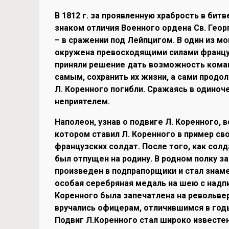
В 1812 г. за проявленную храбрость в бит
знаком отличия Военного ордена Св. Геор
– в сражении под Лейпцигом. В один из м
окружена превосходящими силами француз
приняли решение дать возможность коман
самым, сохранить их жизни, а сами продо
Л. Коренного погибли. Сражаясь в одиноче
неприятелем.
Наполеон, узнав о подвиге Л. Коренного, в
котором ставил Л. Коренного в пример св
французских солдат. После того, как солд
был отпущен на родину. В родном полку 
произведен в подпрапорщики и стал знам
особая серебряная медаль на шею с надп
Коренного была запечатлена на револьвер
вручались офицерам, отличившимся в год
Подвиг Л.Коренного стал широко известен