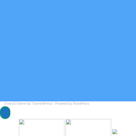
Будь с библиотекой на «Ты»!
Войти
Лента записей
Лента комментариев
WordPress.org
Мы на карте
EndruS
theme by Theme4Press - Powered by
WordPress