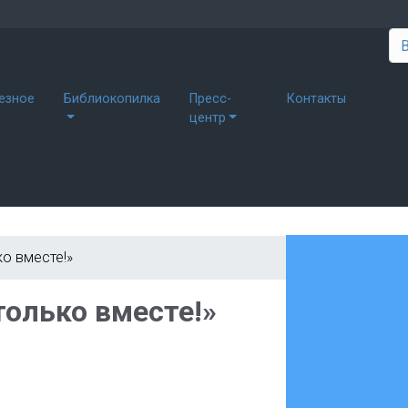
езное
Библиокопилка
Пресс-
Контакты
центр
ко вместе!»
только вместе!»
W