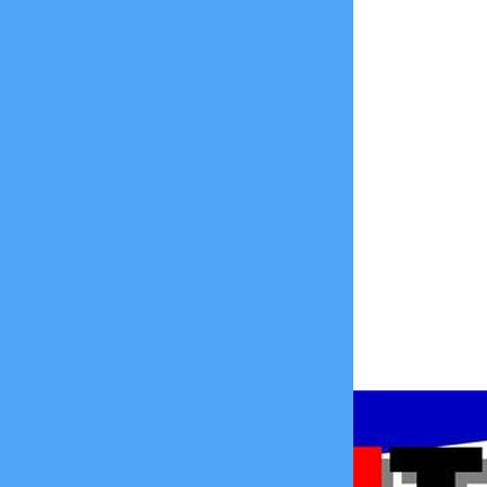
ия доступной среды
еррор