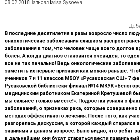
08.02.2018
Написал
larisa Sysoeva
Доба
В последние десятилетия в разы возросло число люд
онкологические заболевания слишком распространен
заболевания в том, что человек чаще всего долгое в
болен. А когда диагноз становится очевиден, то сдел
все не так печально! Ведь онкологические заболева
заметить их первые признаки как можно раньше. Чтоб
учеников 7 и 11 классов МБОУ «Русаковская СШ» 7 ф
Русаковской библиотеки-филиал №14 МКУК «Белогор
медицинским работником Екатериной Кретушевой был
мы сильнее только вместе!». Подростки узнали о фак
заболеваний, о признаках рака, которые совершенно 
методах эффективного лечения. После того, как учас
разгорелась дискуссия, в которой каждый старался 
знаниями в данном вопросе. Было видно, что ребят за
в дальнейшем они будут стараться вести правильны