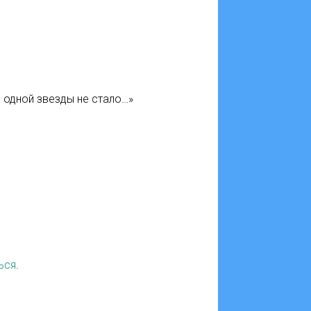
Услов
 одной звезды не стало…»
Антит
ься
.