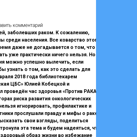
тв
вить комментарий
ей, заболевших раком. К сожалению,
ы среди населения. Все коварство этого
ремя даже не догадывается о том, что
2026 
ать уже практически ничего нельзя. Но
народ
ния можно успешно вылечить, если
ы узнать о том, как это сделать для
евраля 2018 года библиотекарем
ская ЦБС» Юлией Кобецкой и
 проведён час здоровья «Против РАКА:
торах риска развития онкологических
нельзя игнорировать, профилактике и
тники прослушали правду и мифы о раке,
высказать свои взгляды, поделиться
тронула эта тема и будем надеяться, что
й здоровый образ жизни во избежание