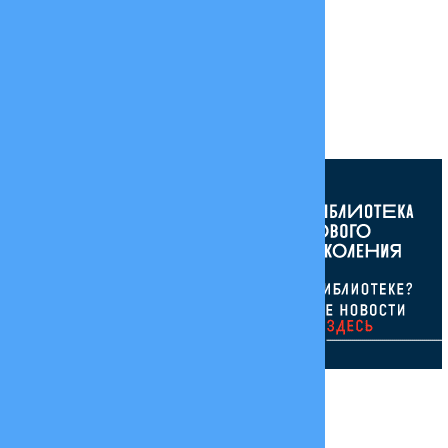
исимое голосование
иотека нового поколения»