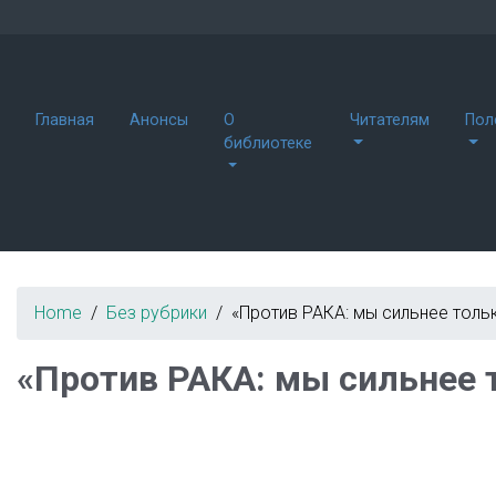
Главная
Анонсы
О
Читателям
Пол
библиотеке
Home
Без рубрики
«Против РАКА: мы сильнее толь
«Против РАКА: мы сильнее 