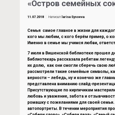
«Остров семейных со
11.07.2018
Написал
larisa Sysoeva
Семья самое главное в жизни для каждого 
кого мы любим, с кого берём пример, о к
Именно в семье мы учимся любви, ответст
7 июля в Вишенской библиотеке прошел д
Библиотекарь рассказала ребятам легенду
их долю, как они смогли сберечь свою лю
рассмотрели такие семейные символы, ка
верности – лебедь, ну и конечно же глав
представлена вниманию слайд-презентация
Присутствующие по кирпичикам мастерили
любовь и уважение, забота и отзывчивост
ромашку с пожеланиями для своей семьи.
автопортреты. В течении мероприятия про
«Собери слово», «Собери пазл», «Самый с