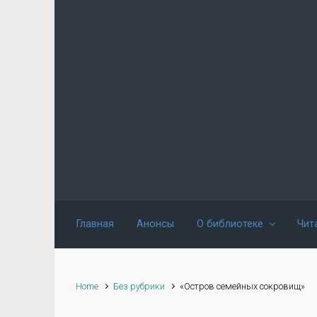
Skip to main content
Главная
Анонсы
О библиотеке
Чит
Home
Без рубрики
«Остров семейных сокровищ»