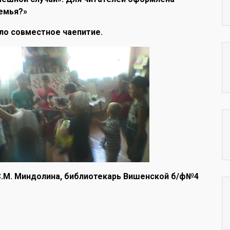
емья?»
ло совместное чаепитие.
.М. Миндолина, библиотекарь Вишенской б/ф№4