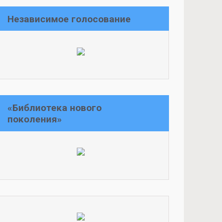
Независимое голосование
«Библиотека нового
поколения»