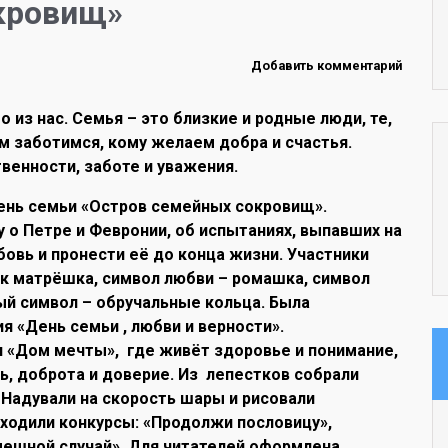
кровищ»
Добавить комментарий
из нас. Семья – это близкие и родные люди, те,
ом заботимся, кому желаем добра и счастья.
венности, заботе и уважения.
ень семьи «Остров семейных сокровищ».
 о Петре и Февронии, об испытаниях, выпавших на
бовь и пронести её до конца жизни. Участники
к матрёшка, символ любви – ромашка, символ
ный символ – обручальные кольца. Была
 «День семьи , любви и верности».
 «Дом мечты», где живёт здоровье и понимание,
ь, доброта и доверие. Из лепестков собрали
 Надували на скорость шары и рисовали
ходили конкурсы: «Продолжи пословицу»,
мешной случай». Для читателей оформлена