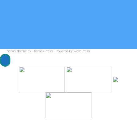
WordPress.org
Мы на карте
EndruS
theme by Theme4Press - Powered by
WordPress